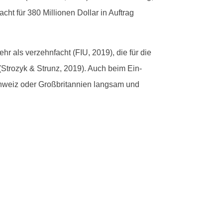
t für 380 Mil­lio­nen Dol­lar in Auf­trag
r als verzehn­facht (FIU, 2019), die für die
 (Strozyk & Strunz, 2019). Auch beim Ein­
Schweiz oder Großbri­tan­nien langsam und