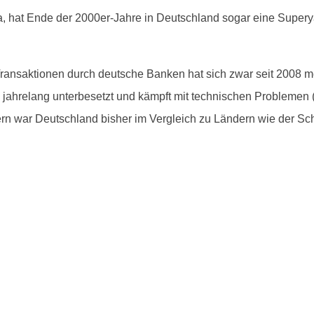
ea, hat Ende der 2000er-Jahre in Deutsch­land sog­ar eine Supery­ach
ansak­tio­nen durch deutsche Banken hat sich zwar seit 2008 meh
ahre­lang unterbe­set­zt und kämpft mit tech­nis­chen Prob­le­men
ldern war Deutsch­land bish­er im Ver­gle­ich zu Län­dern wie der 