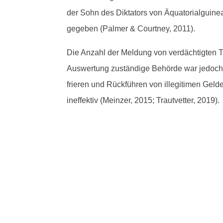
der Sohn des Dik­ta­tors von Äqua­to­ri­al­guin
gegeben (Palmer & Court­ney, 2011).
Die Anzahl der Mel­dung von verdächtigten Tr
Auswer­tung zuständi­ge Behörde war jedoch j
frieren und Rück­führen von ille­git­i­men Ge
inef­fek­tiv (Meinz­er, 2015; Trautvet­ter, 2019).