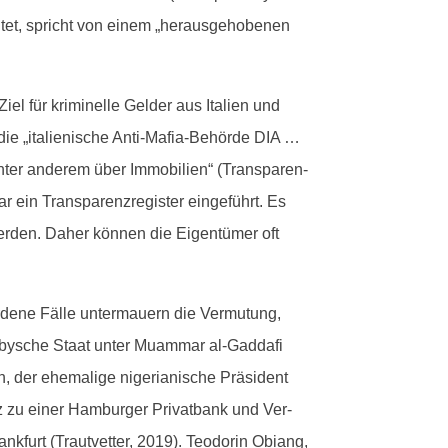
it­et, spricht von einem „her­aus­ge­hobe­nen
iel für krim­inelle Gelder aus Ital­ien und
ie „ital­ienis­che Anti-Mafia-Behörde DIA …
unter anderem über Immo­bilien“ (Trans­paren­
 ein Trans­paren­zreg­is­ter einge­führt. Es
er­den. Daher kön­nen die Eigen­tümer oft
­dene Fälle unter­mauern die Ver­mu­tung,
r libysche Staat unter Muam­mar al-Gaddafi
er ehe­ma­lige nige­ri­an­is­che Präsi­dent
zu ein­er Ham­burg­er Pri­vat­bank und Ver­
nk­furt (Trautvet­ter, 2019). Teodor­in Obiang,