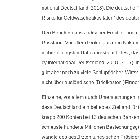
na­tion­al Deutsch­land, 2018). Die deutsche Fi
Risiko für Geld­wäscheak­tiv­itäten“ des deuts
Den Bericht­en aus­ländis­ch­er Ermit­tler und 
Rus­s­land. Vor allem Prof­ite aus dem Kokai
in ihrem jüng­sten Hal­b­jahres­bericht fest,
cy Inter­na­tion­al Deutsch­land, 2018, S. 17).
gibt aber noch zu viele Schlupflöch­er. Wirts
nicht über aus­ländis­che (Briefkasten-)Firmen
Einzelne, vor allem durch Unter­suchun­gen in
dass Deutsch­land ein beliebtes Ziel­land für
knapp 200 Kon­ten bei 13 deutschen Banken und
schleuste hun­derte Mil­lio­nen Bestechungs­g
wandte des gestürzten tune­sis­chen Präsi­den­