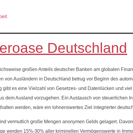
ueroase Deutschland
­ich­sweise großen Anteils deutsch­er Banken am glob­alen Finanz­
n von Aus­län­dern in Deutsch­land betrug vor Beginn des automa­t
it­ig gibt es eine Vielzahl von Geset­zes- und Daten­lück­en und vi
r aus dem Aus­land vorzuge­hen. Ein Aus­tausch von steuer­lichen 
hal­ten wer­den, wäre ein lohnenswertes Ziel inte­gri­ert­er deutsc
ind ver­mut­lich große Men­gen anony­men Gelds gelagert. Davon s
olge wer­den 15%-30% aller krim­inellen Ver­mö­genswerte in Immo­b