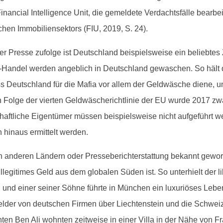
nan­cial Intel­li­gence Unit, die gemeldete Ver­dachts­fälle bear­be
chen Immo­biliensek­tors (FIU, 2019, S. 24).
der Presse zufolge ist Deutsch­land beispiel­sweise ein beliebtes Z
n-Han­del wer­den ange­blich in Deutsch­land gewaschen. So hält d
 dass Deutsch­land für die Mafia vor allem der Geld­wäsche diene, 
 In Folge der vierten Geld­wäscherichtlin­ie der EU wurde 2017 zwar
chaftliche Eigen­tümer müssen beispiel­sweise nicht aufge­führt w
 hin­aus ermit­telt werden.
 anderen Län­dern oder Presse­berichter­stat­tung bekan­nt gewor
 ille­git­imes Geld aus dem glob­alen Süden ist. So unter­hielt de
 ein­er sein­er Söhne führte in München ein lux­u­riös­es Leben, d
elder von deutschen Fir­men über Liecht­en­stein und die Schweiz 
ten Ben Ali wohn­ten zeitweise in ein­er Vil­la in der Nähe von Fra