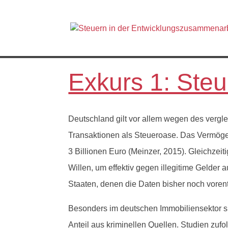
Exkurs 1: Ste
Deutsch­land gilt vor allem wegen des ver­gle
Transak­tio­nen als Steueroase. Das Ver­mö­ge
3 Bil­lio­nen Euro (Meinz­er, 2015). Gle­ichze
Willen, um effek­tiv gegen ille­git­ime Gelde
Staat­en, denen die Dat­en bish­er noch voren­t
Beson­ders im deutschen Immo­biliensek­tor s
Anteil aus krim­inellen Quellen. Stu­di­en zuf