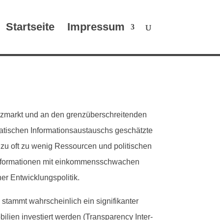
Startseite
Impressum
markt und an den gren­züber­schre­i­t­en­den
is­chen Infor­ma­tion­saus­tauschs geschätzte
el zu oft zu wenig Ressourcen und poli­tis­chen
Infor­ma­tio­nen mit einkom­menss­chwachen
h­er Entwicklungspolitik.
tammt wahrschein­lich ein sig­nifikan­ter
ilien investiert wer­den (Trans­paren­cy Inter­